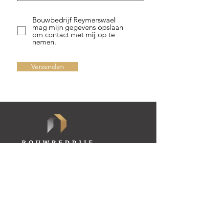
Bouwbedrijf Reymerswael
mag mijn gegevens opslaan
om contact met mij op te
nemen.
Verzenden
Bouwbedrijf Reymerswael is een
eigentijdse bouwbedrijf met
uitgebreide ervaring op het
gebied van nieuwbouw, verbouw,